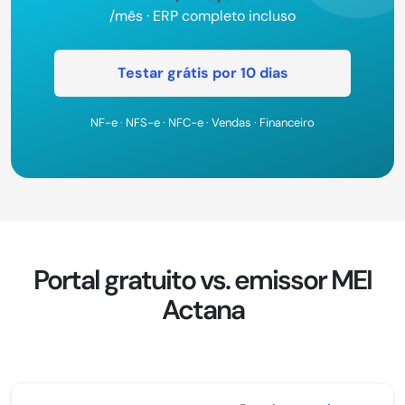
/mês · ERP completo incluso
Testar grátis por 10 dias
NF-e · NFS-e · NFC-e · Vendas · Financeiro
Portal gratuito vs. emissor MEI
Actana