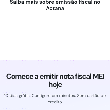
Saiba mais sobre emissão fiscal no
Actana
NF-e — Nota de Produto
NFS-e — Nota de Serviço
Guia NFS-e
Municípios homologados
Planos e preços
Comece a emitir nota fiscal MEI
hoje
10 dias grátis. Configure em minutos. Sem cartão de
crédito.