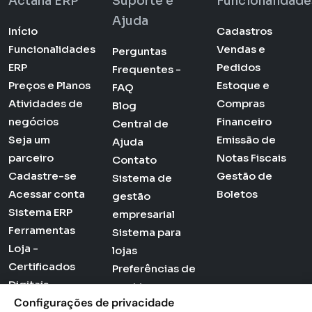
Actana ERP
Suporte e
Funcionalidade
Ajuda
Início
Cadastros
Funcionalidades
Vendas e
Perguntas
ERP
Pedidos
Frequentes -
Preços e Planos
Estoque e
FAQ
Atividades de
Compras
Blog
negócios
Financeiro
Central de
Seja um
Emissão de
Ajuda
parceiro
Notas Fiscais
Contato
Cadastre-se
Gestão de
Sistema de
Acessar conta
Boletos
gestão
Sistema ERP
empresarial
Ferramentas
Sistema para
Loja -
lojas
Certificados
Preferências de
Digitais
cookies
Configurações de privacidade
Politica de