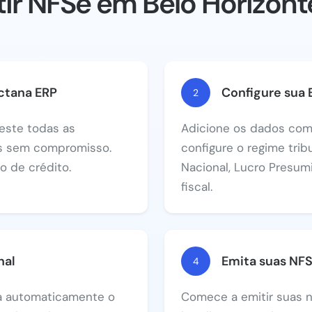
r NFSe em Belo Horizonte
ctana ERP
Configure sua
2
este todas as
Adicione os dados com
as sem compromisso.
configure o regime trib
 de crédito.
Nacional, Lucro Presum
fiscal.
nal
Emita suas NF
4
va automaticamente o
Comece a emitir suas n