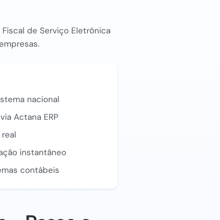
Fiscal de Serviço Eletrônica
e empresas.
istema nacional
via Actana ERP
real
zação instantâneo
emas contábeis