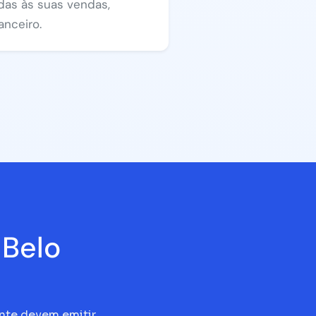
das às suas vendas,
anceiro.
 Belo
onte devem emitir