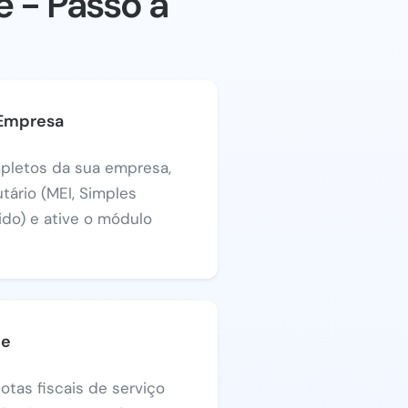
 - Passo a
 Empresa
pletos da sua empresa,
utário (MEI, Simples
ido) e ative o módulo
Se
otas fiscais de serviço