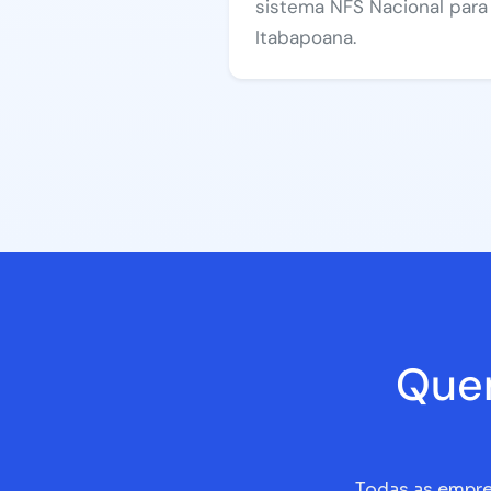
sistema NFS Nacional par
Itabapoana.
Que
Todas as empre