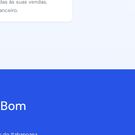
das às suas vendas,
anceiro.
 Bom
s do Itabapoana