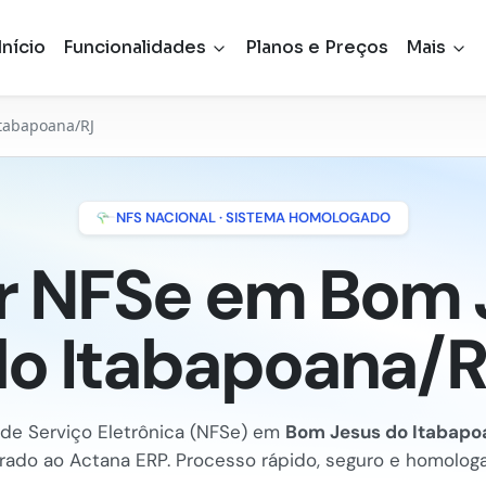
Início
Funcionalidades
Planos e Preços
Mais
tabapoana/RJ
NFS NACIONAL · SISTEMA HOMOLOGADO
ir NFSe em Bom 
o Itabapoana/R
 de Serviço Eletrônica (NFSe) em
Bom Jesus do Itabapo
rado ao Actana ERP. Processo rápido, seguro e homologa