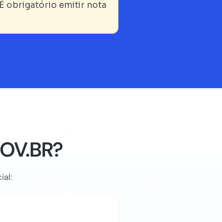
É obrigatório emitir nota
GOV.BR?
ial: