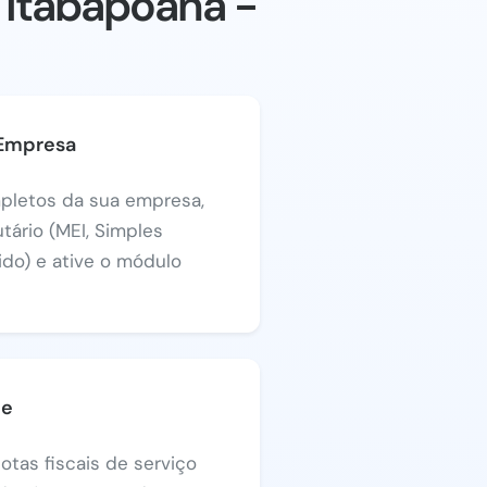
 Itabapoana -
 Empresa
pletos da sua empresa,
utário (MEI, Simples
ido) e ative o módulo
Se
otas fiscais de serviço