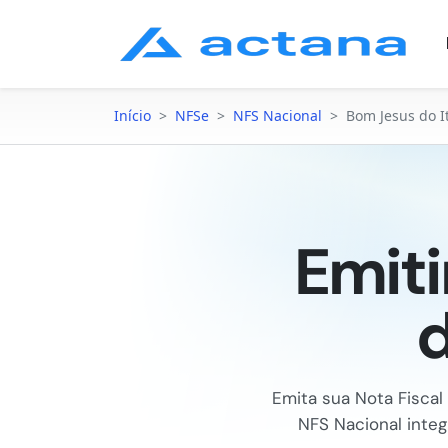
Início
>
NFSe
>
NFS Nacional
>
Bom Jesus do I
Emit
d
Emita sua Nota Fiscal
NFS Nacional integ