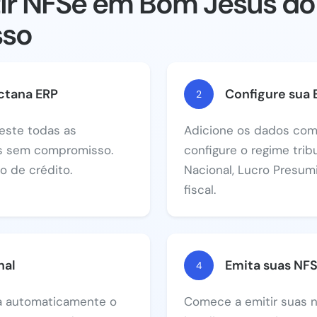
r NFSe em Bom Jesus do
sso
ctana ERP
Configure sua
2
este todas as
Adicione os dados com
as sem compromisso.
configure o regime trib
 de crédito.
Nacional, Lucro Presum
fiscal.
nal
Emita suas NF
4
va automaticamente o
Comece a emitir suas n