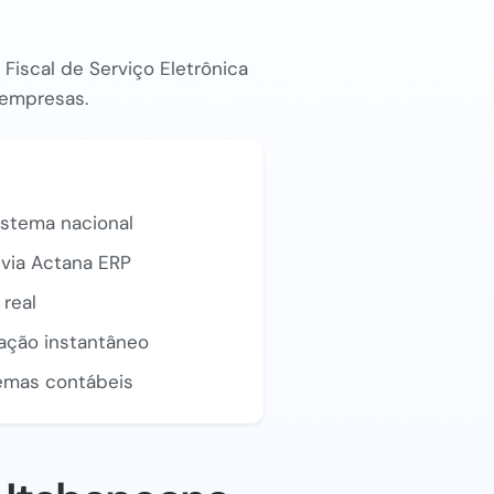
Fiscal de Serviço Eletrônica
e empresas.
istema nacional
via Actana ERP
real
zação instantâneo
emas contábeis