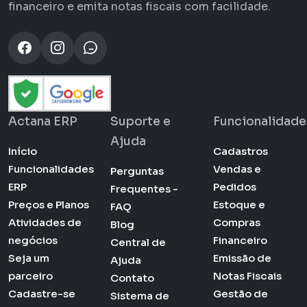
financeiro e emita notas fiscais com facilidade.
Actana ERP
Suporte e
Funcionalidade
Ajuda
Início
Cadastros
Funcionalidades
Vendas e
Perguntas
ERP
Pedidos
Frequentes -
Preços e Planos
Estoque e
FAQ
Atividades de
Compras
Blog
negócios
Financeiro
Central de
Seja um
Emissão de
Ajuda
parceiro
Notas Fiscais
Contato
Cadastre-se
Gestão de
Sistema de