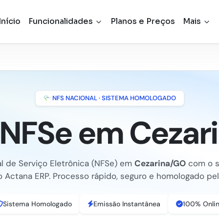
Início
Funcionalidades
Planos e Preços
Mais
NFS NACIONAL · SISTEMA HOMOLOGADO
r NFSe em Cezar
al de Serviço Eletrônica (NFSe) em
Cezarina/GO
com o s
o Actana ERP. Processo rápido, seguro e homologado pela
Sistema Homologado
Emissão Instantânea
100% Onli