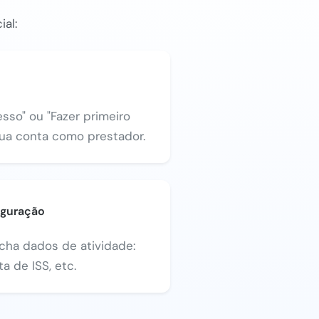
ial:
sso" ou "Fazer primeiro
sua conta como prestador.
iguração
ncha dados de atividade:
a de ISS, etc.