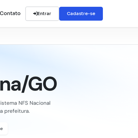
Contato
Entrar
Cadastre-se
ina/GO
istema NFS Nacional
 prefeitura.
ne