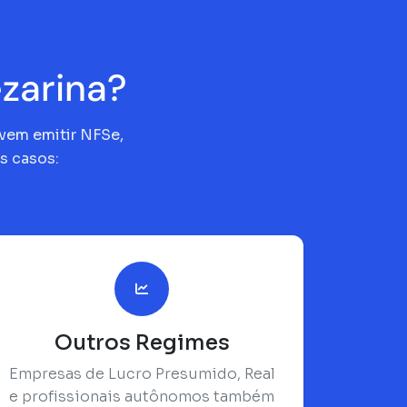
zarina?
evem emitir NFSe,
s casos:
Outros Regimes
Empresas de Lucro Presumido, Real
e profissionais autônomos também