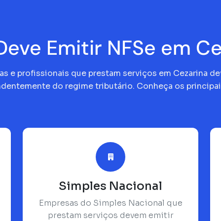
eve Emitir NFSe em Ce
s e profissionais que prestam serviços em Cezarina d
dentemente do regime tributário. Conheça os principai
Simples Nacional
Empresas do Simples Nacional que
prestam serviços devem emitir