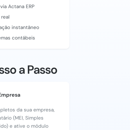
via Actana ERP
real
zação instantâneo
emas contábeis
sso a Passo
 Empresa
pletos da sua empresa,
utário (MEI, Simples
ido) e ative o módulo