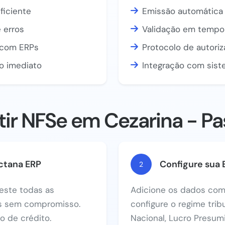
ficiente
Emissão automática 
 erros
Validação em tempo 
a com ERPs
Protocolo de autori
o imediato
Integração com sist
ir NFSe em Cezarina - Pa
ctana ERP
Configure sua
2
este todas as
Adicione os dados com
as sem compromisso.
configure o regime trib
 de crédito.
Nacional, Lucro Presum