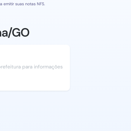
 emitir suas notas NFS.
ina/GO
 prefeitura para informações