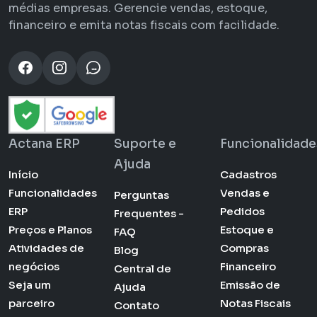
médias empresas. Gerencie vendas, estoque,
financeiro e emita notas fiscais com facilidade.
Actana ERP
Suporte e
Funcionalidade
Ajuda
Início
Cadastros
Funcionalidades
Vendas e
Perguntas
ERP
Pedidos
Frequentes -
Preços e Planos
Estoque e
FAQ
Atividades de
Compras
Blog
negócios
Financeiro
Central de
Seja um
Emissão de
Ajuda
parceiro
Notas Fiscais
Contato