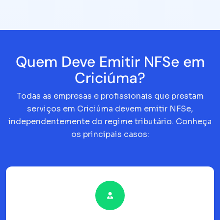
Quem Deve Emitir NFSe em
Criciúma?
Todas as empresas e profissionais que prestam
serviços em Criciúma devem emitir NFSe,
independentemente do regime tributário. Conheça
os principais casos: