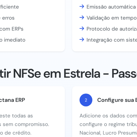
ficiente
Emissão automática 
 erros
Validação em tempo 
a com ERPs
Protocolo de autori
o imediato
Integração com sist
r NFSe em Estrela - Pass
ctana ERP
Configure sua
2
este todas as
Adicione os dados com
as sem compromisso.
configure o regime trib
 de crédito.
Nacional, Lucro Presum