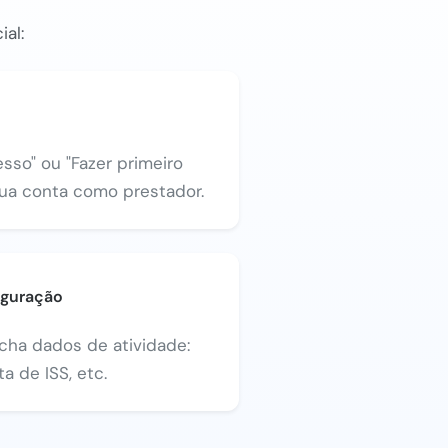
ial:
sso" ou "Fazer primeiro
sua conta como prestador.
iguração
ncha dados de atividade:
a de ISS, etc.