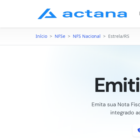
Início
>
NFSe
>
NFS Nacional
>
Estrela/RS
Emit
Emita sua Nota Fis
integrado a