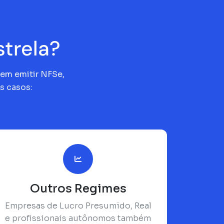
trela?
vem emitir NFSe,
s casos:
Outros Regimes
Empresas de Lucro Presumido, Real
e profissionais autônomos também