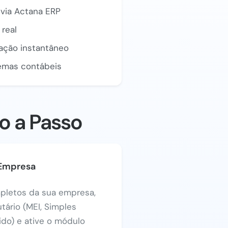
via Actana ERP
real
zação instantâneo
emas contábeis
o a Passo
 Empresa
pletos da sua empresa,
utário (MEI, Simples
ido) e ative o módulo