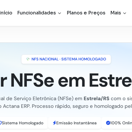
Início
Funcionalidades
Planos e Preços
Mais
NFS NACIONAL · SISTEMA HOMOLOGADO
ir NFSe em Estre
cal de Serviço Eletrônica (NFSe) em
Estrela/RS
com o si
o Actana ERP. Processo rápido, seguro e homologado pela
Sistema Homologado
Emissão Instantânea
100% Onli