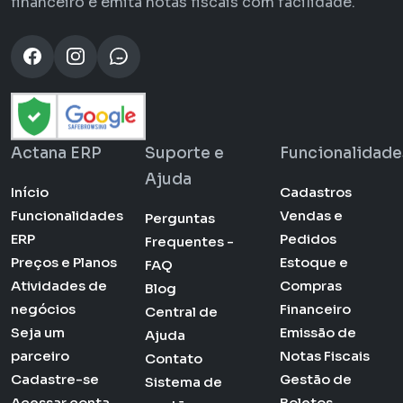
financeiro e emita notas fiscais com facilidade.
Actana ERP
Suporte e
Funcionalidade
Ajuda
Início
Cadastros
Funcionalidades
Vendas e
Perguntas
ERP
Pedidos
Frequentes -
Preços e Planos
Estoque e
FAQ
Atividades de
Compras
Blog
negócios
Financeiro
Central de
Seja um
Emissão de
Ajuda
parceiro
Notas Fiscais
Contato
Cadastre-se
Gestão de
Sistema de
Acessar conta
Boletos