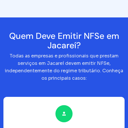
Quem Deve Emitir NFSe em
Jacareí?
Todas as empresas e profissionais que prestam
serviços em Jacareí devem emitir NFSe,
independentemente do regime tributário. Conheça
os principais casos: