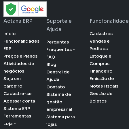
Actana ERP
Suporte e
Funcionalidade
Ajuda
Início
Cadastros
Funcionalidades
Vendas e
Perguntas
ERP
Pedidos
Frequentes -
Preços e Planos
Estoque e
FAQ
Atividades de
Compras
Blog
negócios
Financeiro
Central de
Seja um
Emissão de
Ajuda
parceiro
Notas Fiscais
Contato
Cadastre-se
Gestão de
Sistema de
Acessar conta
Boletos
gestão
Sistema ERP
empresarial
Ferramentas
Sistema para
Loja -
lojas