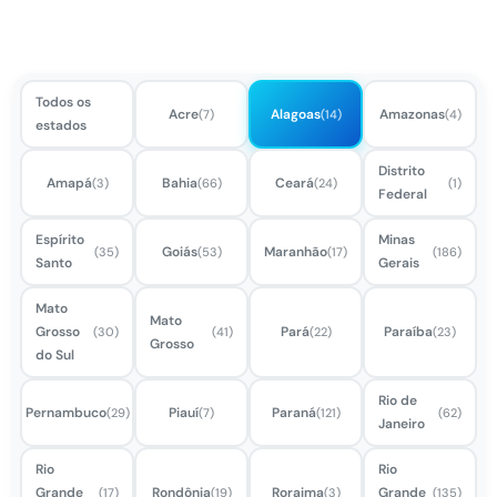
Todos os
Acre
Alagoas
Amazonas
(7)
(14)
(4)
estados
Distrito
Amapá
Bahia
Ceará
(3)
(66)
(24)
(1)
Federal
Espírito
Minas
Goiás
Maranhão
(35)
(53)
(17)
(186)
Santo
Gerais
Mato
Mato
Grosso
Pará
Paraíba
(30)
(41)
(22)
(23)
Grosso
do Sul
Rio de
Pernambuco
Piauí
Paraná
(29)
(7)
(121)
(62)
Janeiro
Rio
Rio
Grande
Rondônia
Roraima
Grande
(17)
(19)
(3)
(135)