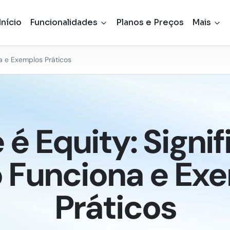
Início
Funcionalidades
Planos e Preços
Mais
a e Exemplos Práticos
 é Equity: Signif
Funciona e Ex
Práticos