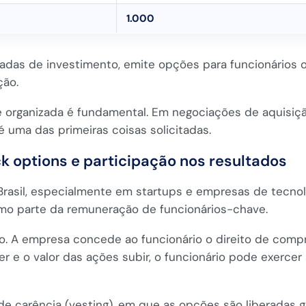
1.000
das de investimento, emite opções para funcionários ou
ção.
e organizada é fundamental. Em negociações de aquisição
 uma das primeiras coisas solicitadas.
ck options e participação nos resultados
asil, especialmente em startups e empresas de tecnolo
omo parte da remuneração de funcionários-chave.
. A empresa concede ao funcionário o direito de compr
r e o valor das ações subir, o funcionário pode exercer
de carência (vesting), em que as opções são liberadas