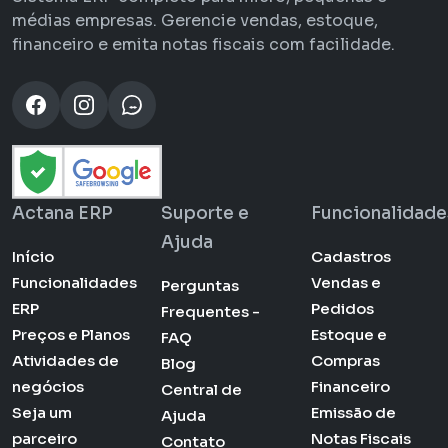
médias empresas. Gerencie vendas, estoque,
financeiro e emita notas fiscais com facilidade.
Actana ERP
Suporte e
Funcionalidade
Ajuda
Início
Cadastros
Funcionalidades
Vendas e
Perguntas
ERP
Pedidos
Frequentes -
Preços e Planos
Estoque e
FAQ
Atividades de
Compras
Blog
negócios
Financeiro
Central de
Seja um
Emissão de
Ajuda
parceiro
Notas Fiscais
Contato