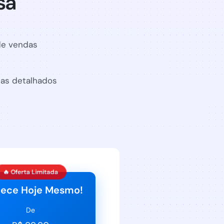
sa
de vendas
das detalhados
🔥 Oferta Limitada
ece Hoje Mesmo!
De