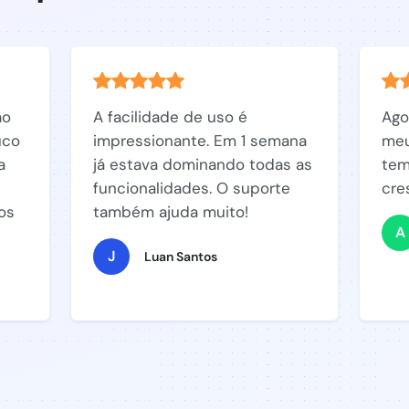
ão
A facilidade de uso é
Ago
uco
impressionante. Em 1 semana
meu
a
já estava dominando todas as
tem
funcionalidades. O suporte
cre
os
também ajuda muito!
A
J
Luan Santos