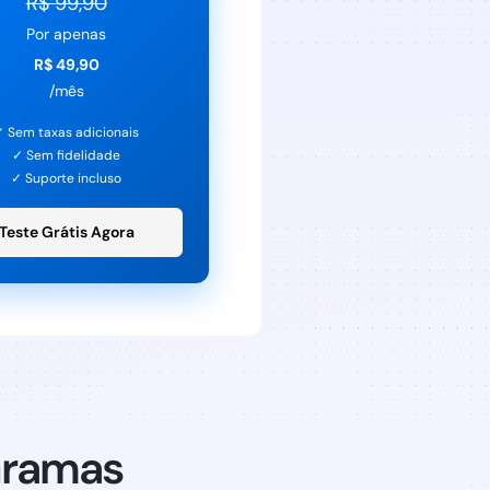
R$ 99,90
Por apenas
R$ 49,90
/mês
✓ Sem taxas adicionais
✓ Sem fidelidade
✓ Suporte incluso
Teste Grátis Agora
Gramas