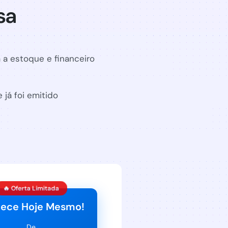
sa
 a estoque e financeiro
 já foi emitido
🔥 Oferta Limitada
ece Hoje Mesmo!
De