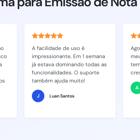
ma para Emissão de Nota 
ão
A facilidade de uso é
Ago
uco
impressionante. Em 1 semana
meu
a
já estava dominando todas as
tem
funcionalidades. O suporte
cre
os
também ajuda muito!
A
J
Luan Santos