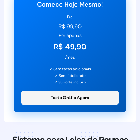
Comece Hoje Mesmo!
De
R$ 99,90
Por apenas
R$ 49,90
/mês
✓ Sem taxas adicionais
✓ Sem fidelidade
✓ Suporte incluso
Teste Grátis Agora
Sistema para Lojas de Roupas