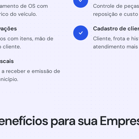
hamento de OS com
Controle de peças
rico do veículo.
reposição e custo
vações
Cadastro de clie
os com itens, mão de
Cliente, frota e h
 cliente.
atendimento mais 
iscais
s a receber e emissão de
icípio.
enefícios para sua Empre