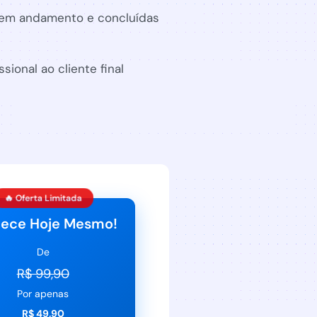
 em andamento e concluídas
sional ao cliente final
🔥 Oferta Limitada
ece Hoje Mesmo!
De
R$ 99,90
Por apenas
R$ 49,90