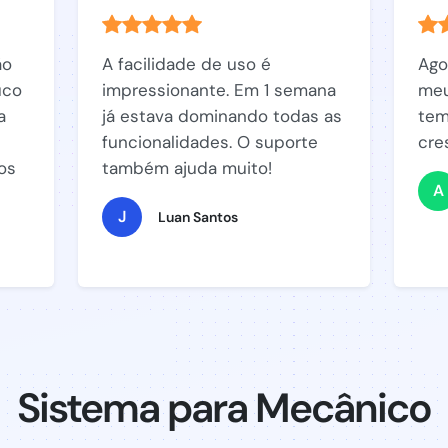
ão
A facilidade de uso é
Ago
uco
impressionante. Em 1 semana
meu
a
já estava dominando todas as
tem
funcionalidades. O suporte
cre
os
também ajuda muito!
A
J
Luan Santos
Sistema para Mecânico