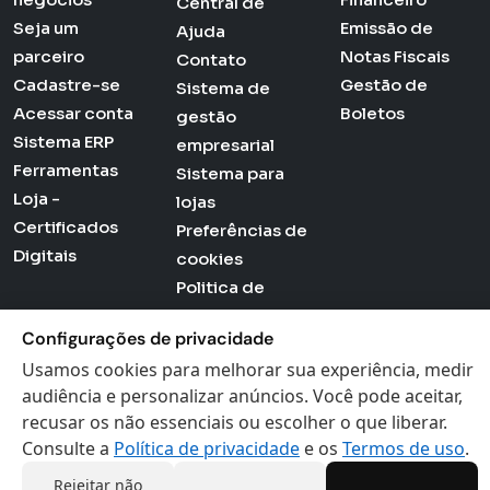
Central de
Seja um
Emissão de
Ajuda
parceiro
Notas Fiscais
Contato
Cadastre-se
Gestão de
Sistema de
Acessar conta
Boletos
gestão
Sistema ERP
empresarial
Ferramentas
Sistema para
Loja -
lojas
Certificados
Preferências de
Digitais
cookies
Politica de
Privacidade
Configurações de privacidade
Termos de Uso
Usamos cookies para melhorar sua experiência, medir
audiência e personalizar anúncios. Você pode aceitar,
recusar os não essenciais ou escolher o que liberar.
Actana © 2026 - Todos os direitos reservados
Consulte a
Política de privacidade
e os
Termos de uso
.
Rejeitar não