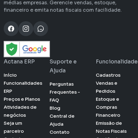
médias empresas. Gerencie vendas, estoque,
financeiro e emita notas fiscais com facilidade.
Actana ERP
Suporte e
Funcionalidade
Ajuda
Início
Cadastros
Funcionalidades
Vendas e
Perguntas
ERP
Pedidos
Frequentes -
Preços e Planos
Estoque e
FAQ
Atividades de
Compras
Blog
negócios
Financeiro
Central de
Seja um
Emissão de
Ajuda
parceiro
Notas Fiscais
Contato