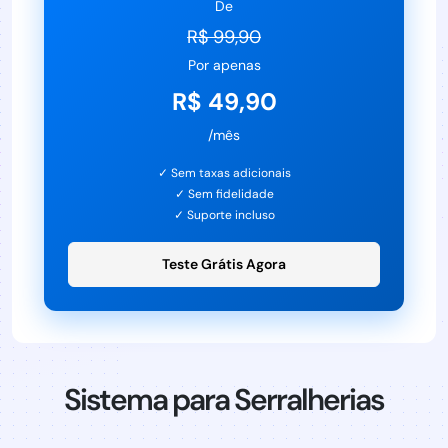
De
R$ 99,90
Por apenas
R$ 49,90
/mês
✓ Sem taxas adicionais
✓ Sem fidelidade
✓ Suporte incluso
Teste Grátis Agora
Sistema para Serralherias