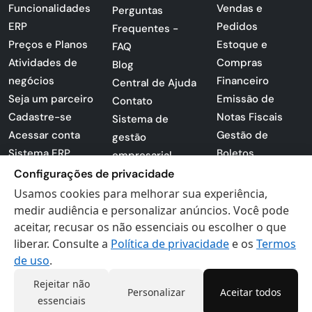
Funcionalidades
Vendas e
Perguntas
ERP
Pedidos
Frequentes -
Preços e Planos
Estoque e
FAQ
Atividades de
Compras
Blog
negócios
Financeiro
Central de Ajuda
Seja um parceiro
Emissão de
Contato
Cadastre-se
Notas Fiscais
Sistema de
Acessar conta
Gestão de
gestão
Sistema ERP
Boletos
empresarial
Apresentação
Sistema para
Configurações de privacidade
PDF
lojas
Usamos cookies para melhorar sua experiência,
Loja -
Preferências de
medir audiência e personalizar anúncios. Você pode
Certificados
aceitar, recusar os não essenciais ou escolher o que
cookies
liberar. Consulte a
Política de privacidade
e os
Termos
Digitais
Politica de
de uso
.
Privacidade
Termos de Uso
Rejeitar não
Personalizar
Aceitar todos
essenciais