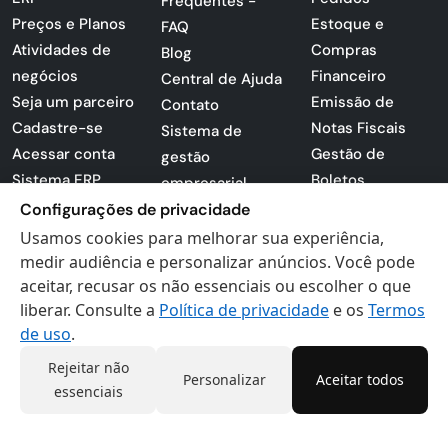
Frequentes -
Preços e Planos
Estoque e
FAQ
Atividades de
Compras
Blog
negócios
Financeiro
Central de Ajuda
Seja um parceiro
Emissão de
Contato
Cadastre-se
Notas Fiscais
Sistema de
Acessar conta
Gestão de
gestão
Sistema ERP
Boletos
empresarial
Apresentação
Configurações de privacidade
Sistema para
PDF
lojas
Usamos cookies para melhorar sua experiência,
Loja -
medir audiência e personalizar anúncios. Você pode
Preferências de
Certificados
aceitar, recusar os não essenciais ou escolher o que
cookies
liberar. Consulte a
Política de privacidade
e os
Termos
Digitais
Politica de
de uso
.
Privacidade
Termos de Uso
Rejeitar não
Personalizar
Aceitar todos
essenciais