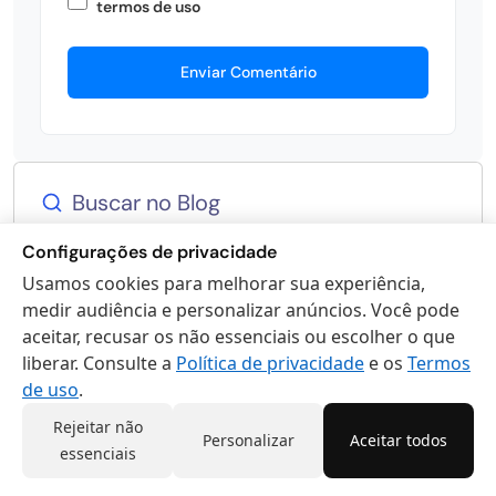
termos de uso
Enviar Comentário
Buscar no Blog
Configurações de privacidade
Usamos cookies para melhorar sua experiência,
medir audiência e personalizar anúncios. Você pode
Use aspas para busca exata: "termo exato"
aceitar, recusar os não essenciais ou escolher o que
liberar. Consulte a
Política de privacidade
e os
Termos
de uso
.
Rejeitar não
Personalizar
Aceitar todos
Categorias
essenciais