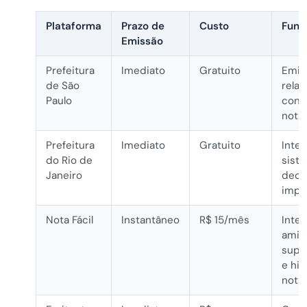
Plataforma
Prazo de
Custo
Func
Emissão
Prefeitura
Imediato
Gratuito
Emiss
de São
relat
Paulo
cont
notas
Prefeitura
Imediato
Gratuito
Inte
do Rio de
sist
Janeiro
decl
impo
Nota Fácil
Instantâneo
R$ 15/mês
Inter
amigá
supo
e his
notas