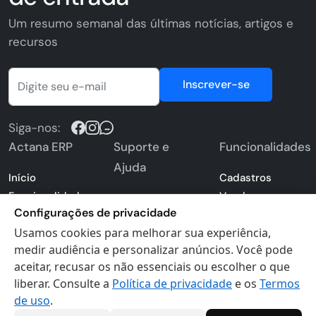
Um resumo semanal das últimas notícias, artigos e
recursos
Inscrever-se
Siga-nos:
Actana ERP
Suporte e
Funcionalidades
Ajuda
Início
Cadastros
Funcionalidades
Vendas e
Perguntas
Configurações de privacidade
ERP
Pedidos
Frequentes -
Usamos cookies para melhorar sua experiência,
Preços e Planos
Estoque e
FAQ
medir audiência e personalizar anúncios. Você pode
Atividades de
Compras
Blog
aceitar, recusar os não essenciais ou escolher o que
negócios
Financeiro
Central de Ajuda
liberar. Consulte a
Política de privacidade
e os
Termos
Seja um parceiro
Emissão de
Contato
de uso
.
Cadastre-se
Notas Fiscais
Sistema de