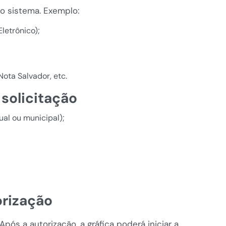
o sistema. Exemplo:
Eletrônico);
Nota Salvador, etc.
solicitação
al ou municipal);
orização
ós a autorização, a gráfica poderá iniciar a