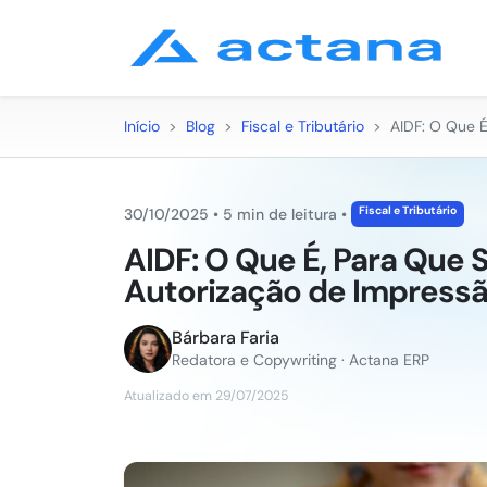
Início
>
Blog
>
Fiscal e Tributário
>
AIDF: O Que É
Fiscal e Tributário
30/10/2025
•
5 min de leitura
•
AIDF: O Que É, Para Que 
Autorização de Impress
Bárbara Faria
Redatora e Copywriting · Actana ERP
Atualizado em 29/07/2025