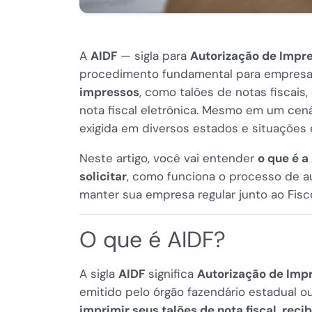
A
AIDF
— sigla para
Autorização de Impr
procedimento fundamental para empresas
impressos
, como talões de notas fiscai
nota fiscal eletrônica. Mesmo em um cená
exigida em diversos estados e situações 
Neste artigo, você vai entender
o que é a
solicitar
, como funciona o processo de a
manter sua empresa regular junto ao Fisc
O que é AIDF?
A sigla
AIDF
significa
Autorização de Imp
emitido pelo órgão fazendário estadual o
imprimir seus talões de nota fiscal, rec