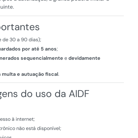
uinte.
portantes
 de 30 a 90 dias);
uardados por até 5 anos
;
merados sequencialmente
e
devidamente
m
multa e autuação fiscal
.
gens do uso da AIDF
sso à internet;
trônico não está disponível;
viços.