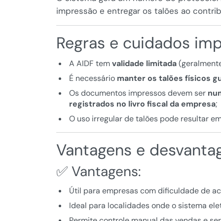
impressão e entregar os talões ao contrib
Regras e cuidados im
A AIDF tem
validade limitada
(geralmente
É necessário
manter os talões físicos g
Os documentos impressos devem ser
nu
registrados no livro fiscal da empresa
;
O uso irregular de talões pode resultar e
Vantagens e desvanta
✅ Vantagens:
Útil para empresas com dificuldade de ace
Ideal para localidades onde o sistema ele
Permite controle manual das vendas e ser