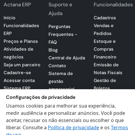
Actana ERP
Suporte e
Funcionalidades
Ajuda
Início
Cadastros
Funcionalidades
Vendas e
Perguntas
ERP
Pedidos
Frequentes -
Preços e Planos
Estoque e
FAQ
Atividades de
Compras
Blog
negócios
Financeiro
Central de Ajuda
Seja um parceiro
Emissão de
Contato
Cadastre-se
Notas Fiscais
Sistema de
Acessar conta
Gestão de
gestão
Sistema ERP
Boletos
empresarial
Apresentação
Sistema para
Configurações de privacidade
PDF
lojas
Usamos cookies para melhorar sua experiência,
Loja -
Preferências de
medir audiência e personalizar anúncios. Você pode
Certificados
aceitar, recusar os não essenciais ou escolher o que
cookies
liberar. Consulte a
Política de privacidade
e os
Termos
Digitais
Politica de
de uso
.