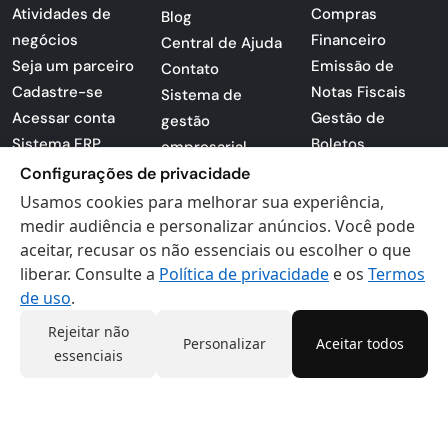
Atividades de
Compras
Blog
negócios
Financeiro
Central de Ajuda
Seja um parceiro
Emissão de
Contato
Cadastre-se
Notas Fiscais
Sistema de
Acessar conta
Gestão de
gestão
Sistema ERP
Boletos
empresarial
Apresentação
Sistema para
Configurações de privacidade
PDF
lojas
Usamos cookies para melhorar sua experiência,
Loja -
Preferências de
medir audiência e personalizar anúncios. Você pode
Certificados
aceitar, recusar os não essenciais ou escolher o que
cookies
liberar. Consulte a
Política de privacidade
e os
Termos
Digitais
Politica de
de uso
.
Privacidade
Termos de Uso
Rejeitar não
Personalizar
Aceitar todos
essenciais
Actana © 2026 - Todos os direitos reservados