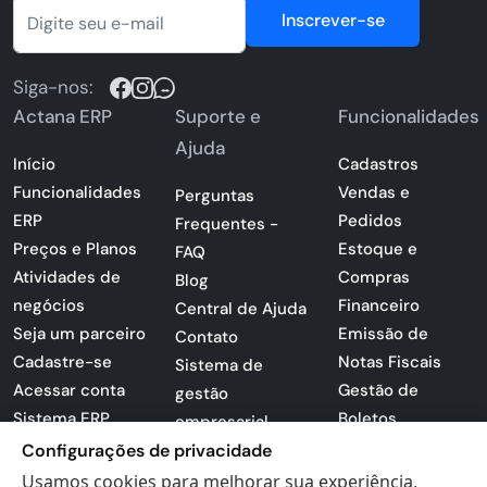
Inscrever-se
Siga-nos:
Actana ERP
Suporte e
Funcionalidades
Ajuda
Início
Cadastros
Funcionalidades
Vendas e
Perguntas
ERP
Pedidos
Frequentes -
Preços e Planos
Estoque e
FAQ
Atividades de
Compras
Blog
negócios
Financeiro
Central de Ajuda
Seja um parceiro
Emissão de
Contato
Cadastre-se
Notas Fiscais
Sistema de
Acessar conta
Gestão de
gestão
Sistema ERP
Boletos
empresarial
Apresentação
Configurações de privacidade
Sistema para
PDF
lojas
Usamos cookies para melhorar sua experiência,