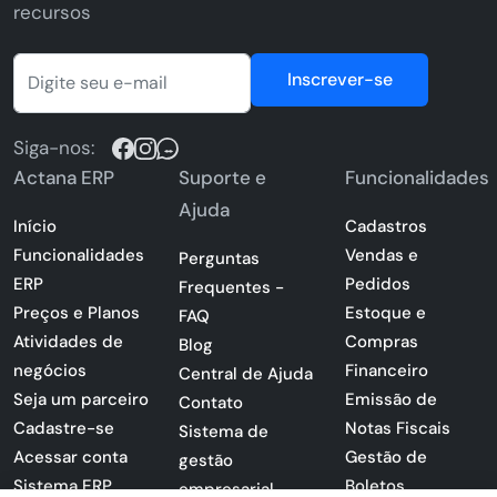
recursos
Inscrever-se
Siga-nos:
Actana ERP
Suporte e
Funcionalidades
Ajuda
Início
Cadastros
Funcionalidades
Vendas e
Perguntas
ERP
Pedidos
Frequentes -
Preços e Planos
Estoque e
FAQ
Atividades de
Compras
Blog
negócios
Financeiro
Central de Ajuda
Seja um parceiro
Emissão de
Contato
Cadastre-se
Notas Fiscais
Sistema de
Acessar conta
Gestão de
gestão
Sistema ERP
Boletos
empresarial