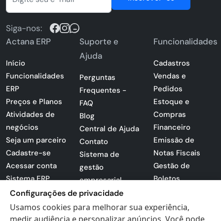
Siga-nos:
Actana ERP
Suporte e
Funcionalidades
Ajuda
Início
Cadastros
Funcionalidades
Vendas e
Perguntas
ERP
Pedidos
Frequentes -
Preços e Planos
Estoque e
FAQ
Atividades de
Compras
Blog
negócios
Financeiro
Central de Ajuda
Seja um parceiro
Emissão de
Contato
Cadastre-se
Notas Fiscais
Sistema de
Acessar conta
Gestão de
gestão
Sistema ERP
Boletos
empresarial
Apresentação
Sistema para
Configurações de privacidade
PDF
lojas
Usamos cookies para melhorar sua experiência,
Loja -
Preferências de
medir audiência e personalizar anúncios. Você pode