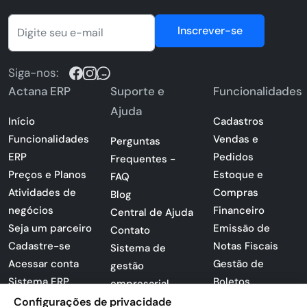
Inscrever-se
Siga-nos:
Actana ERP
Suporte e
Funcionalidades
Ajuda
Início
Cadastros
Funcionalidades
Vendas e
Perguntas
ERP
Pedidos
Frequentes -
Preços e Planos
Estoque e
FAQ
Atividades de
Compras
Blog
negócios
Financeiro
Central de Ajuda
Seja um parceiro
Emissão de
Contato
Cadastre-se
Notas Fiscais
Sistema de
Acessar conta
Gestão de
gestão
Sistema ERP
Boletos
empresarial
Apresentação
Configurações de privacidade
Sistema para