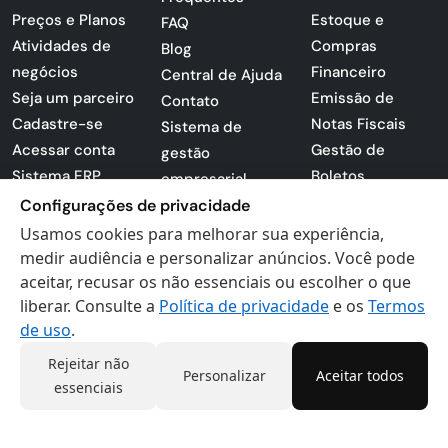
Preços e Planos
Estoque e
FAQ
Atividades de
Compras
Blog
negócios
Financeiro
Central de Ajuda
Seja um parceiro
Emissão de
Contato
Cadastre-se
Notas Fiscais
Sistema de
Acessar conta
Gestão de
gestão
Sistema ERP
Boletos
empresarial
Apresentação
Sistema para
Configurações de privacidade
PDF
lojas
Usamos cookies para melhorar sua experiência,
Loja -
Preferências de
medir audiência e personalizar anúncios. Você pode
Certificados
aceitar, recusar os não essenciais ou escolher o que
cookies
liberar. Consulte a
Política de privacidade
e os
Termos
Digitais
Politica de
de uso
.
Privacidade
Termos de Uso
Rejeitar não
Personalizar
Aceitar todos
essenciais