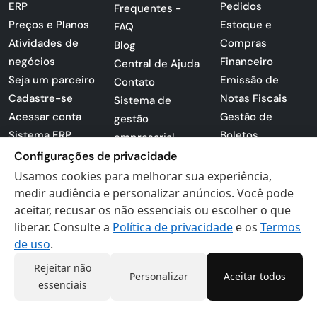
ERP
Pedidos
Frequentes -
Preços e Planos
Estoque e
FAQ
Atividades de
Compras
Blog
negócios
Financeiro
Central de Ajuda
Seja um parceiro
Emissão de
Contato
Cadastre-se
Notas Fiscais
Sistema de
Acessar conta
Gestão de
gestão
Sistema ERP
Boletos
empresarial
Apresentação
Configurações de privacidade
Sistema para
PDF
lojas
Usamos cookies para melhorar sua experiência,
Loja -
medir audiência e personalizar anúncios. Você pode
Preferências de
Certificados
aceitar, recusar os não essenciais ou escolher o que
cookies
liberar. Consulte a
Política de privacidade
e os
Termos
Digitais
Politica de
de uso
.
Privacidade
Termos de Uso
Rejeitar não
Personalizar
Aceitar todos
essenciais