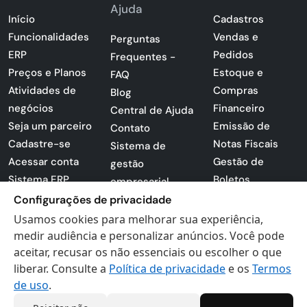
Ajuda
Início
Cadastros
Funcionalidades
Vendas e
Perguntas
ERP
Pedidos
Frequentes -
Preços e Planos
Estoque e
FAQ
Atividades de
Compras
Blog
negócios
Financeiro
Central de Ajuda
Seja um parceiro
Emissão de
Contato
Cadastre-se
Notas Fiscais
Sistema de
Acessar conta
Gestão de
gestão
Sistema ERP
Boletos
empresarial
Apresentação
Configurações de privacidade
Sistema para
PDF
lojas
Usamos cookies para melhorar sua experiência,
Loja -
medir audiência e personalizar anúncios. Você pode
Preferências de
Certificados
aceitar, recusar os não essenciais ou escolher o que
cookies
liberar. Consulte a
Política de privacidade
e os
Termos
Digitais
Politica de
de uso
.
Privacidade
Termos de Uso