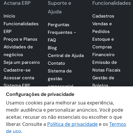
Actana ERP
Suporte e
Funcionalidades
Ajuda
Início
Cadastros
Funcionalidades
Vendas e
Perguntas
ERP
Pedidos
Frequentes -
Preços e Planos
Estoque e
FAQ
Atividades de
Compras
Blog
negócios
Financeiro
Central de Ajuda
Seja um parceiro
Emissão de
Contato
Cadastre-se
Notas Fiscais
Sistema de
Acessar conta
Gestão de
gestão
Sistema ERP
Boletos
empresarial
Apresentação
Sistema para
Configurações de privacidade
PDF
lojas
Usamos cookies para melhorar sua experiência,
Loja -
Preferências de
medir audiência e personalizar anúncios. Você pode
Certificados
aceitar, recusar os não essenciais ou escolher o que
cookies
liberar. Consulte a
Política de privacidade
e os
Termos
Digitais
Politica de
de uso
.
Privacidade