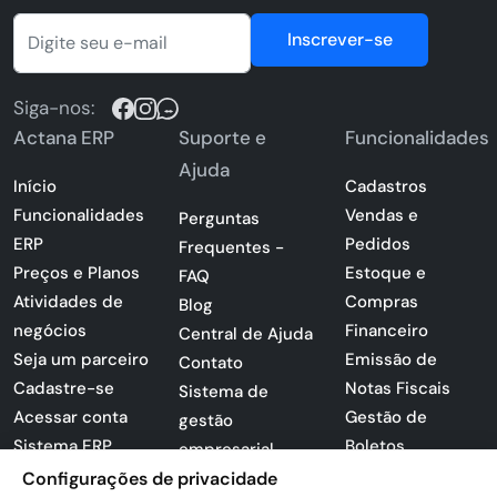
Inscrever-se
Siga-nos:
Actana ERP
Suporte e
Funcionalidades
Ajuda
Início
Cadastros
Funcionalidades
Vendas e
Perguntas
ERP
Pedidos
Frequentes -
Preços e Planos
Estoque e
FAQ
Atividades de
Compras
Blog
negócios
Financeiro
Central de Ajuda
Seja um parceiro
Emissão de
Contato
Cadastre-se
Notas Fiscais
Sistema de
Acessar conta
Gestão de
gestão
Sistema ERP
Boletos
empresarial
Apresentação
Configurações de privacidade
Sistema para