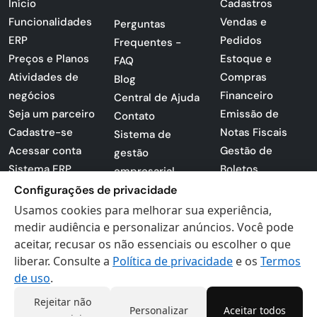
Início
Cadastros
Funcionalidades
Vendas e
Perguntas
ERP
Pedidos
Frequentes -
Preços e Planos
Estoque e
FAQ
Atividades de
Compras
Blog
negócios
Financeiro
Central de Ajuda
Seja um parceiro
Emissão de
Contato
Cadastre-se
Notas Fiscais
Sistema de
Acessar conta
Gestão de
gestão
Sistema ERP
Boletos
empresarial
Apresentação
Sistema para
Configurações de privacidade
PDF
lojas
Usamos cookies para melhorar sua experiência,
Loja -
Preferências de
medir audiência e personalizar anúncios. Você pode
Certificados
aceitar, recusar os não essenciais ou escolher o que
cookies
liberar. Consulte a
Política de privacidade
e os
Termos
Digitais
Politica de
de uso
.
Privacidade
Termos de Uso
Rejeitar não
Personalizar
Aceitar todos