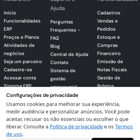
Ajuda
Início
Cadastros
Funcionalidades
Vendas e
Perguntas
ERP
Pedidos
Frequentes -
Preços e Planos
Estoque e
FAQ
Atividades de
Compras
Blog
negócios
Financeiro
Central de Ajuda
Seja um parceiro
Emissão de
Contato
Cadastre-se
Notas Fiscais
Sistema de
Acessar conta
Gestão de
gestão
Sistema ERP
Boletos
empresarial
Apresentação
Configurações de privacidade
Sistema para
PDF
lojas
Usamos cookies para melhorar sua experiência,
Loja -
medir audiência e personalizar anúncios. Você pode
Preferências de
Certificados
aceitar, recusar os não essenciais ou escolher o que
cookies
liberar. Consulte a
Política de privacidade
e os
Termos
Digitais
Politica de
de uso
.
Privacidade