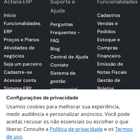
Actana ERP
Suporte e
Funcionalidades
Ajuda
Início
Cadastros
Funcionalidades
Vendas e
Perguntas
ERP
Pedidos
Frequentes -
Preços e Planos
Estoque e
FAQ
Atividades de
Compras
Blog
negócios
Financeiro
Central de Ajuda
Seja um parceiro
Emissão de
Contato
Cadastre-se
Notas Fiscais
Sistema de
Acessar conta
Gestão de
gestão
Sistema ERP
Boletos
empresarial
Apresentação
Configurações de privacidade
Sistema para
PDF
lojas
Usamos cookies para melhorar sua experiência,
Loja -
medir audiência e personalizar anúncios. Você pode
Preferências de
Certificados
aceitar, recusar os não essenciais ou escolher o que
cookies
liberar. Consulte a
Política de privacidade
e os
Termos
Digitais
Politica de
de uso
.
Privacidade