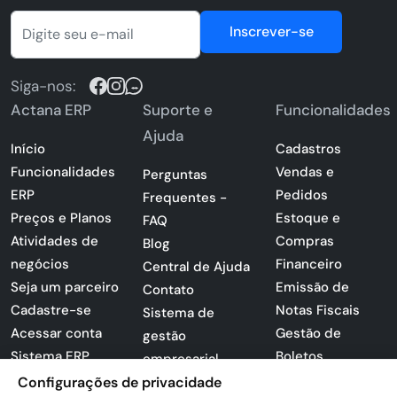
Inscrever-se
Siga-nos:
Actana ERP
Suporte e
Funcionalidades
Ajuda
Início
Cadastros
Funcionalidades
Vendas e
Perguntas
ERP
Pedidos
Frequentes -
Preços e Planos
Estoque e
FAQ
Atividades de
Compras
Blog
negócios
Financeiro
Central de Ajuda
Seja um parceiro
Emissão de
Contato
Cadastre-se
Notas Fiscais
Sistema de
Acessar conta
Gestão de
gestão
Sistema ERP
Boletos
empresarial
Apresentação
Sistema para
Configurações de privacidade