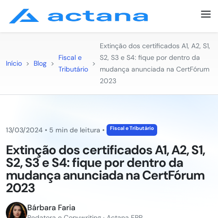
Extinção dos certificados A1, A2, S1,
Fiscal e
S2, S3 e S4: fique por dentro da
Início
>
Blog
>
>
Tributário
mudança anunciada na CertFórum
2023
Fiscal e Tributário
13/03/2024
•
5 min de leitura
•
Extinção dos certificados A1, A2, S1,
S2, S3 e S4: fique por dentro da
mudança anunciada na CertFórum
2023
Bárbara Faria
Redatora e Copywriting · Actana ERP