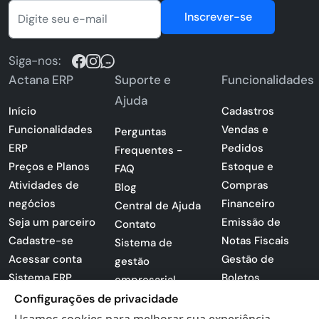
Inscrever-se
Siga-nos:
Actana ERP
Suporte e
Funcionalidades
Ajuda
Início
Cadastros
Funcionalidades
Vendas e
Perguntas
ERP
Pedidos
Frequentes -
Preços e Planos
Estoque e
FAQ
Atividades de
Compras
Blog
negócios
Financeiro
Central de Ajuda
Seja um parceiro
Emissão de
Contato
Cadastre-se
Notas Fiscais
Sistema de
Acessar conta
Gestão de
gestão
Sistema ERP
Boletos
empresarial
Apresentação
Configurações de privacidade
Sistema para
PDF
lojas