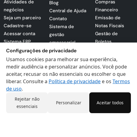
Atividades de
Compras
Blog
negócios
Financeiro
Central de Ajuda
Seja um parceiro
Emissão de
Contato
Cadastre-se
Notas Fiscais
Sistema de
Acessar conta
Gestão de
gestão
Sistema ERP
Boletos
empresarial
Apresentação
Sistema para
Configurações de privacidade
PDF
lojas
Usamos cookies para melhorar sua experiência,
Loja -
Preferências de
medir audiência e personalizar anúncios. Você pode
Certificados
aceitar, recusar os não essenciais ou escolher o que
cookies
liberar. Consulte a
Política de privacidade
e os
Termos
Digitais
Politica de
de uso
.
Privacidade
Termos de Uso
Rejeitar não
Personalizar
Aceitar todos
essenciais
Actana © 2026 - Todos os direitos reservados