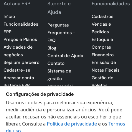
Actana ERP
Suporte e
Funcionalidades
Ajuda
Início
Cadastros
Funcionalidades
Vendas e
Perguntas
ERP
Pedidos
Frequentes -
Preços e Planos
Estoque e
FAQ
Atividades de
Compras
Blog
negócios
Financeiro
Central de Ajuda
Seja um parceiro
Emissão de
Contato
Cadastre-se
Notas Fiscais
Sistema de
Acessar conta
Gestão de
gestão
Sistema ERP
Boletos
empresarial
Apresentação
Configurações de privacidade
Sistema para
PDF
lojas
Usamos cookies para melhorar sua experiência,
Loja -
medir audiência e personalizar anúncios. Você pode
Preferências de
Certificados
aceitar, recusar os não essenciais ou escolher o que
cookies
liberar. Consulte a
Política de privacidade
e os
Termos
Digitais
Politica de
de uso
.