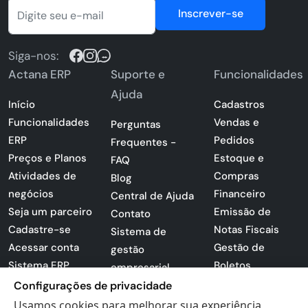
Inscrever-se
Siga-nos:
Actana ERP
Suporte e
Funcionalidades
Ajuda
Início
Cadastros
Funcionalidades
Vendas e
Perguntas
ERP
Pedidos
Frequentes -
Preços e Planos
Estoque e
FAQ
Atividades de
Compras
Blog
negócios
Financeiro
Central de Ajuda
Seja um parceiro
Emissão de
Contato
Cadastre-se
Notas Fiscais
Sistema de
Acessar conta
Gestão de
gestão
Sistema ERP
Boletos
empresarial
Apresentação
Sistema para
Configurações de privacidade
PDF
lojas
Usamos cookies para melhorar sua experiência,