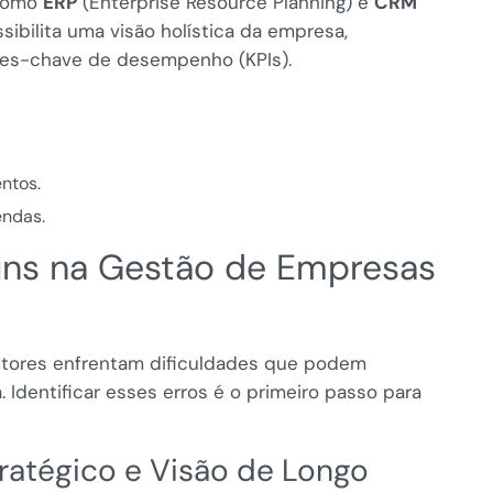
 como
ERP
(Enterprise Resource Planning) e
CRM
ibilita uma visão holística da empresa,
res-chave de desempenho (KPIs).
ntos.
endas.
uns na Gestão de Empresas
stores enfrentam dificuldades que podem
entificar esses erros é o primeiro passo para
tratégico e Visão de Longo