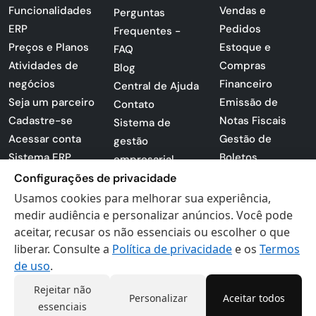
Funcionalidades
Vendas e
Perguntas
ERP
Pedidos
Frequentes -
Preços e Planos
Estoque e
FAQ
Atividades de
Compras
Blog
negócios
Financeiro
Central de Ajuda
Seja um parceiro
Emissão de
Contato
Cadastre-se
Notas Fiscais
Sistema de
Acessar conta
Gestão de
gestão
Sistema ERP
Boletos
empresarial
Apresentação
Configurações de privacidade
Sistema para
PDF
lojas
Usamos cookies para melhorar sua experiência,
Loja -
medir audiência e personalizar anúncios. Você pode
Preferências de
Certificados
aceitar, recusar os não essenciais ou escolher o que
cookies
liberar. Consulte a
Política de privacidade
e os
Termos
Digitais
Politica de
de uso
.
Privacidade
Termos de Uso
Rejeitar não
Personalizar
Aceitar todos
essenciais