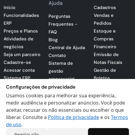
Ajuda
Início
Cadastros
Funcionalidades
Vendas e
Perguntas
ERP
Pedidos
Frequentes -
Preços e Planos
Estoque e
FAQ
Atividades de
Compras
Blog
negócios
Financeiro
Central de Ajuda
Seja um parceiro
Emissão de
Contato
Cadastre-se
Notas Fiscais
Sistema de
Acessar conta
Gestão de
gestão
Sistema ERP
Boletos
empresarial
Apresentação
Configurações de privacidade
Sistema para
PDF
lojas
Usamos cookies para melhorar sua experiência,
Loja -
medir audiência e personalizar anúncios. Você pode
Preferências de
Certificados
aceitar, recusar os não essenciais ou escolher o que
cookies
liberar. Consulte a
Política de privacidade
e os
Termos
Digitais
Politica de
de uso
.
Privacidade
Termos de Uso
Rejeitar não