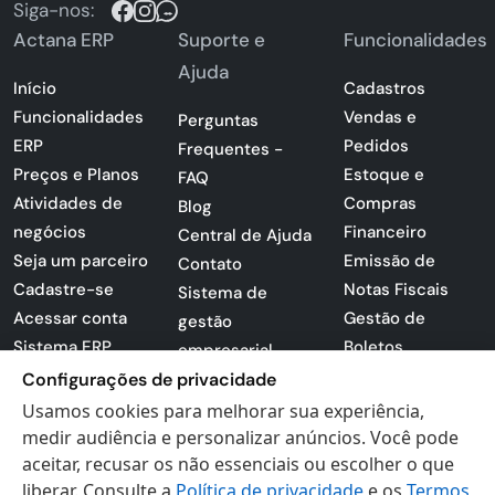
Siga-nos:
Actana ERP
Suporte e
Funcionalidades
Ajuda
Início
Cadastros
Funcionalidades
Vendas e
Perguntas
ERP
Pedidos
Frequentes -
Preços e Planos
Estoque e
FAQ
Atividades de
Compras
Blog
negócios
Financeiro
Central de Ajuda
Seja um parceiro
Emissão de
Contato
Cadastre-se
Notas Fiscais
Sistema de
Acessar conta
Gestão de
gestão
Sistema ERP
Boletos
empresarial
Apresentação
Configurações de privacidade
Sistema para
PDF
lojas
Usamos cookies para melhorar sua experiência,
Loja -
medir audiência e personalizar anúncios. Você pode
Preferências de
Certificados
aceitar, recusar os não essenciais ou escolher o que
cookies
liberar. Consulte a
Política de privacidade
e os
Termos
Digitais
Politica de