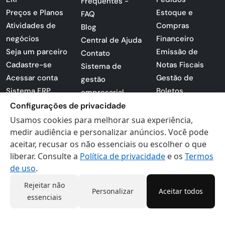
Frequentes -
Preços e Planos
Estoque e
FAQ
Atividades de
Compras
Blog
negócios
Financeiro
Central de Ajuda
Seja um parceiro
Emissão de
Contato
Cadastre-se
Notas Fiscais
Sistema de
Acessar conta
Gestão de
gestão
Sistema ERP
Boletos
empresarial
Apresentação
Configurações de privacidade
Sistema para
PDF
lojas
Usamos cookies para melhorar sua experiência,
Loja -
medir audiência e personalizar anúncios. Você pode
Preferências de
Certificados
aceitar, recusar os não essenciais ou escolher o que
cookies
liberar. Consulte a
Política de privacidade
e os
Termos
Digitais
Politica de
de uso
.
Privacidade
Termos de Uso
Rejeitar não
Personalizar
Aceitar todos
essenciais