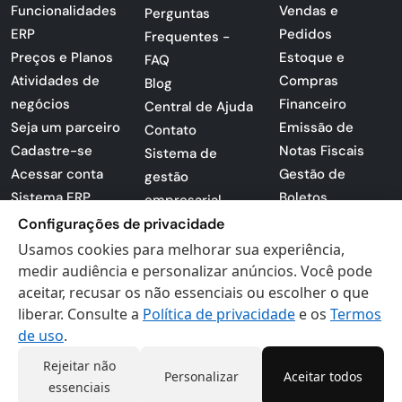
Funcionalidades
Vendas e
Perguntas
ERP
Pedidos
Frequentes -
Preços e Planos
Estoque e
FAQ
Atividades de
Compras
Blog
negócios
Financeiro
Central de Ajuda
Seja um parceiro
Emissão de
Contato
Cadastre-se
Notas Fiscais
Sistema de
Acessar conta
Gestão de
gestão
Sistema ERP
Boletos
empresarial
Apresentação
Configurações de privacidade
Sistema para
PDF
lojas
Usamos cookies para melhorar sua experiência,
Loja -
medir audiência e personalizar anúncios. Você pode
Preferências de
Certificados
aceitar, recusar os não essenciais ou escolher o que
cookies
liberar. Consulte a
Política de privacidade
e os
Termos
Digitais
Politica de
de uso
.
Privacidade
Termos de Uso
Rejeitar não
Personalizar
Aceitar todos
essenciais