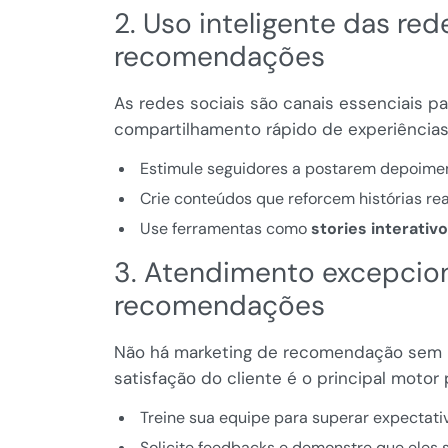
2. Uso inteligente das red
recomendações
As redes sociais são canais essenciais p
compartilhamento rápido de experiências 
Estimule seguidores a postarem depoimen
Crie conteúdos que reforcem histórias reai
Use ferramentas como
stories interativ
3. Atendimento excepcio
recomendações
Não há marketing de recomendação sem u
satisfação do cliente é o principal moto
Treine sua equipe para superar expectati
Solicite feedbacks e demonstre que eles s