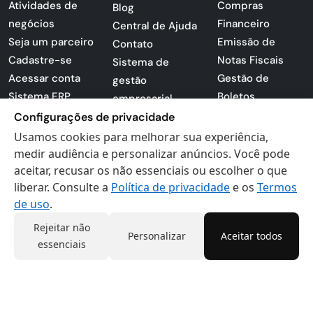
Atividades de
Compras
Blog
negócios
Financeiro
Central de Ajuda
Seja um parceiro
Emissão de
Contato
Cadastre-se
Notas Fiscais
Sistema de
Acessar conta
Gestão de
gestão
Sistema ERP
Boletos
empresarial
Apresentação
Sistema para
Configurações de privacidade
PDF
lojas
Usamos cookies para melhorar sua experiência,
Loja -
Preferências de
medir audiência e personalizar anúncios. Você pode
Certificados
aceitar, recusar os não essenciais ou escolher o que
cookies
liberar. Consulte a
Política de privacidade
e os
Termos
Digitais
Politica de
de uso
.
Privacidade
Termos de Uso
Rejeitar não
Personalizar
Aceitar todos
essenciais
Actana © 2026 - Todos os direitos reservados